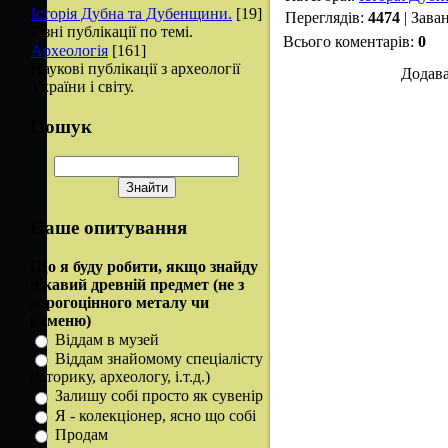
Історія Дубна та Дубенщини.
[19]
Переглядів
:
4474
|
Зава
Різні публікації по темі.
Всього коментарів
:
0
Археологія
[161]
Наукові публікації з археології
Додава
України і світу.
Пошук
Наше опитування
Що я буду робити, якщо знайду
цікавий древній предмет (не з
дорогоцінного металу чи
каменю)
Віддам в музей
Віддам знайомому спеціалісту
(історику, археологу, і.т.д.)
Залишу собі просто як сувенір
Я - колекціонер, ясно що собі
Продам