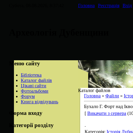
Субота, 08.08.2026, 8:37:42
Головна
|
Реєстрація
|
Вхід
Археологія Дубенщини
Меню сайту
Бібліотека
Каталог файлів
Цікаві сайти
Каталог файлов
Фотоальбоми
Головна
»
Файли
»
Істо
Форум
Книга відвідувань
Бухало Г. Форт над Ікво
Форма входу
[
Викачати з сервера
(10
Категорії розділу
.
Категорія
:
Історія Дуб