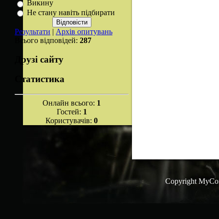
Викину
Не стану навіть підбирати
Результати
|
Архів опитувань
Всього відповідей:
287
Друзі сайту
Статистика
Онлайн всього:
1
Гостей:
1
Користувачів:
0
Copyright MyCo