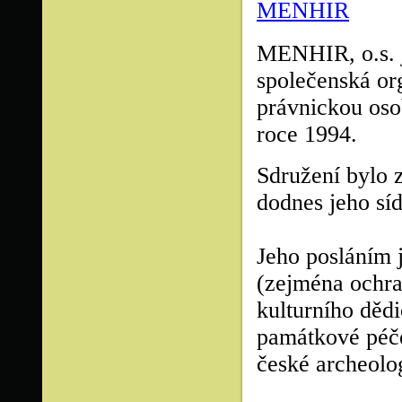
MENHIR
MENHIR, o.s. j
společenská or
právnickou oso
roce 1994.
Sdružení bylo 
dodnes jeho síd
Jeho posláním 
(zejména ochra
kulturního dědi
památkové péče.
české archeolog