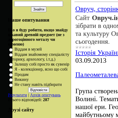
Овруч, сторінк
Овруч.і
Сайт
Наше опитування
зібрати в одн
Що я буду робити, якщо знайду
та культуру О
цікавий древній предмет (не з
сьогодення.
дорогоцінного металу чи
каменю)
Віддам в музей
Історія Україн
Віддам знайомому спеціалісту
03.09.2013
(історику, археологу, і.т.д.)
Залишу собі просто як сувенір
Я - колекціонер, ясно що собі
Палеометалев
Продам
Викину
Не стану навіть підбирати
Група створена
Результати
|
Архів опитувань
Волині. Темати
Всього відповідей:
287
нашої ери. Ге
Друзі сайту
майбутньому м