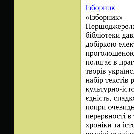
Ізборник
«Ізборник» — 
Першоджерела 
бібліотеки дав
добіркою елек
проголошеною 
полягає в праг
творів україн
набір текстів р
культурно-іст
єдність, спадк
попри очевидн
перервності в
хроніки та іс
розділі сторі