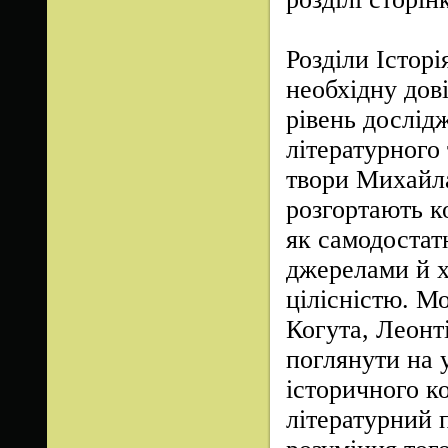
Розділи Історі
необхідну дов
рівень дослід
літературного
твори Михайл
розгортають к
як самодостат
джерелами й 
цілісністю. М
Когута, Леонт
поглянути на 
історичного к
літературний 