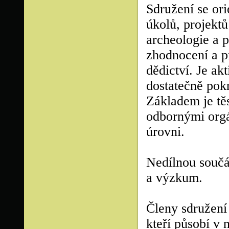
Sdružení se ori
úkolů, projektů 
archeologie a 
zhodnocení a pr
dědictví. Je ak
dostatečně pok
Základem je tě
odbornými orgá
úrovni.
Nedílnou součás
a výzkum.
Členy sdružení
kteří působí v 