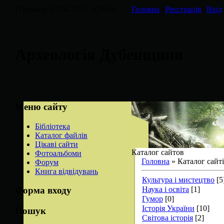
П'ятниця, 07.08.2026, 3:28:49
Головна
|
Реєстрація
|
Вхід
Археологія Дубенщини
Меню сайту
Бібліотека
Каталог файлів
Цікаві сайти
Каталог сайтов
Фотоальбоми
Головна
»
Каталог сайт
Форум
Книга відвідувань
Культура і мистецтво
[5
Наука і освіта
[1]
Форма входу
Гумор
[0]
Історія України
[10]
Пошук
Світова історія
[2]