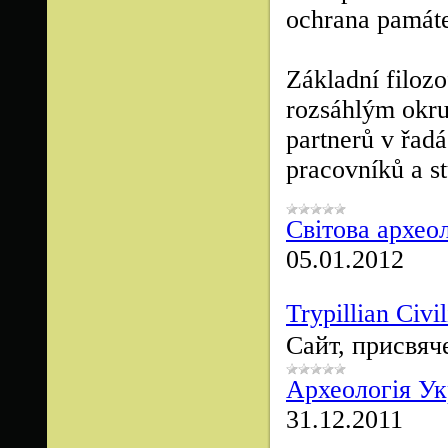
ochrana památe
Základní filozo
rozsáhlým okru
partnerů v řad
pracovníků a s
Світова архео
05.01.2012
Trypillian Civ
Сайт, присвяч
Археологія Ук
31.12.2011