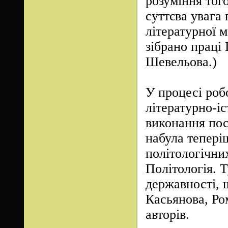
розуміння тог
суттєва увага 
літературної м
зібрано праці 
Шевельова.)
У процесі роб
літературно-і
виконання пос
набула тепері
політологічни
Політологія. Т
державності, 
Касьянова, Р
авторів.