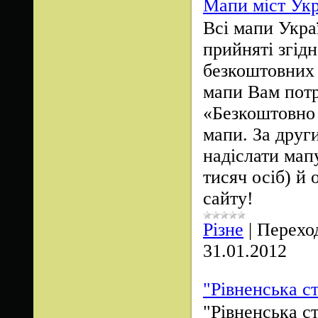
Мапи міст Ук
Всі мапи Украї
прийняті згід
безкоштовних 
мапи Вам потр
«Безкоштовно 
мапи. За друг
надіслати мап
тисяч осіб) й
сайту!
Різне
|
Переход
31.01.2012
"Рівненська 
"Рівненська 